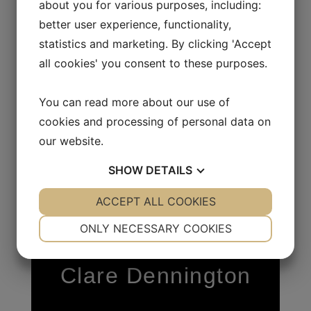
about you for various purposes, including:
better user experience, functionality,
statistics and marketing. By clicking 'Accept
all cookies' you consent to these purposes.
You can read more about our use of
cookies and processing of personal data on
our website.
SHOW
DETAILS
YES
ACCEPT ALL COOKIES
NO
YES
NO
NECESSARY
PREFERENCES
ONLY NECESSARY COOKIES
YES
NO
YES
NO
Clare Dennington
MARKETING
STATISTICS