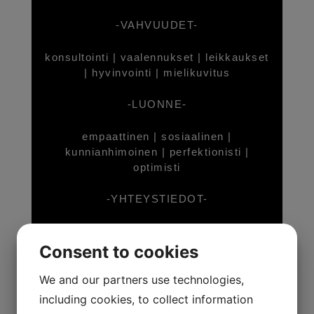
-VAHVUUDET-
konsultointi | vaalennukset | leikkaukset
| hyvinvointi | mielikuvitus
-LUONNE-
empaattinen | sosiaalinen |
kunnianhimoinen | perfektionisti |
optimisti
-YHTEYSTIEDOT-
+358 458039183 |
jonnasstyle@outlook.com
|
Consent to cookies
http://www.instagram.com/jonnasstyle/
We and our partners use technologies,
including cookies, to collect information