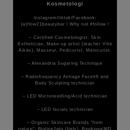
Kosmetologi
Instagram/tiktok/Facebook:
(a)flow21beautybar ! Why not #follow !
– Certified Cosmetologist: Skin
Esthetician, Make-up artist (teacher Ville
Äikäs), Masseur, Pedicurist, Manicurist.
– Alexandria Sugaring Technique
– Radiofrequency Antiage Facelift and
Body Sculpting technician
– LED Microneedling/Acid technician
– LED facials technician
– Organic Skincare Brands "from
nature": BiolineJato (Italy), Biodroga/MD